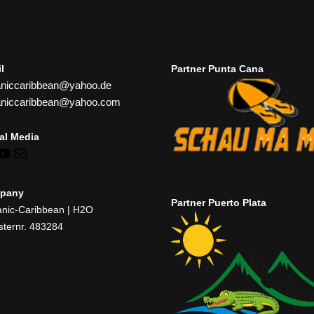
l
Partner Punta Cana
niccaribbean@yahoo.de
aniccaribbean@yahoo.com
al Media
pany
Partner Puerto Plata
nic-Caribbean | H2O
sternr. 483284