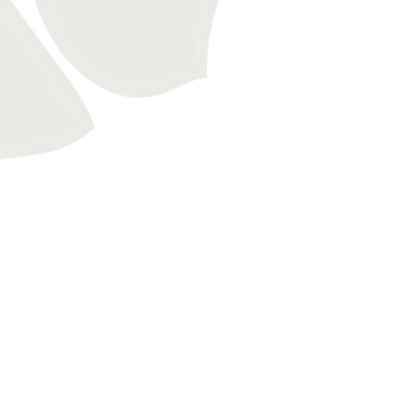
115€
ZIP LINE – EL VALLE
Mehr als 7 km Gesamtlänge. Auf 13 Bahnen
verteilt. Über eine…
4+