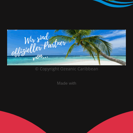
© Copyright
Ozeanic Caribbean
Made with