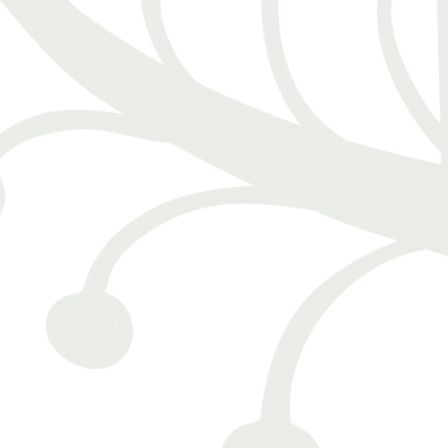
70€
WATERFALL "EL LIMON"
On the route from Samana to Las Terrenas is
one of the ...