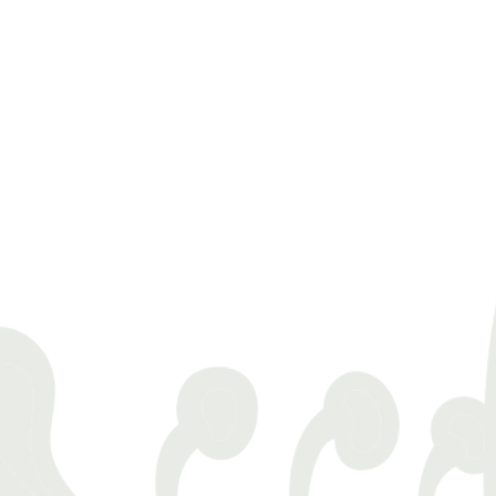
75€
WASSERFALL RIO LOS
COCOS UND STRAND EL
VALLE
Der Wasserfall Rio los Cocos ist in der Nähe
von Samana.…
Ganz-Tagestour
Samana